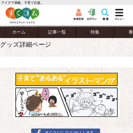
アイデア満載、子育て応援。
ホーム
記事一覧
特集
番
グッズ詳細ページ