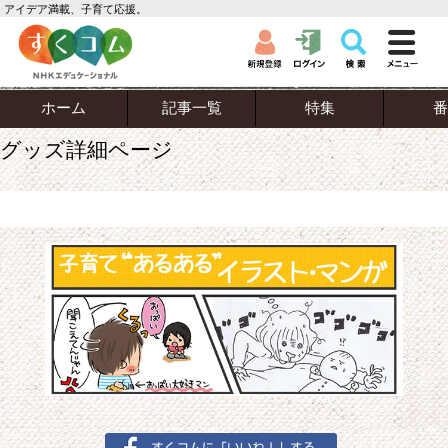
アイデア満載、子育て応援。
ホーム
記事一覧
特集
番
グッズ詳細ページ