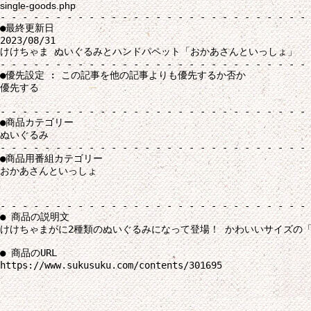
single-goods.php
- - - - - - - - - - - - - - - - - - - - - - - - - - - - 
●最終更新日

2023/08/31

けけちゃま ぬいぐるみとハンドパペット「おかあさんといっしょ」

- - - - - - - - - - - - - - - - - - - - - - - - - - - - 
●優先設定 : この記事を他の記事よりも優先するか否か

優先する

- - - - - - - - - - - - - - - - - - - - - - - - - - - - 
●商品カテゴリー

ぬいぐるみ

- - - - - - - - - - - - - - - - - - - - - - - - - - - - 
●商品用番組カテゴリー

おかあさんといっしょ

- - - - - - - - - - - - - - - - - - - - - - - - - - - - 
● 商品の説明文

けけちゃまがに2種類のぬいぐるみになって登場！ かわいいサイズの
● 商品のURL
