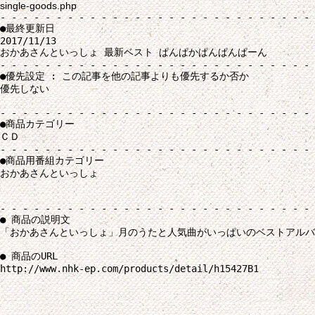
single-goods.php
- - - - - - - - - - - - - - - - - - - - - - - - - - - - 
●最終更新日

2017/11/13

おかあさんといっしょ 最新ベスト ぱんぱかぱんぱんぱーん

- - - - - - - - - - - - - - - - - - - - - - - - - - - - 
●優先設定 : この記事を他の記事よりも優先するか否か

優先しない

- - - - - - - - - - - - - - - - - - - - - - - - - - - - 
●商品カテゴリー

ＣＤ

- - - - - - - - - - - - - - - - - - - - - - - - - - - - 
●商品用番組カテゴリー

おかあさんといっしょ

- - - - - - - - - - - - - - - - - - - - - - - - - - - - 
● 商品の説明文

「おかあさんといっしょ」月のうたと人気曲がいっぱいのベストアルバム！
● 商品のURL
