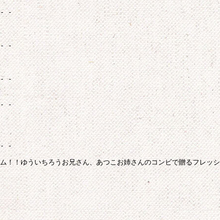
- -

- -

- -

- -

- -

！ゆういちろうお兄さん、あつこお姉さんのコンビで贈るフレッシュな1枚