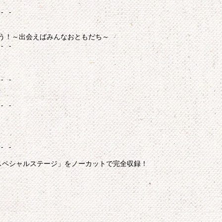
- -

う！～出会えばみんなおともだち～

- -

- -

- -

- -

スペシャルステージ」をノーカットで完全収録！
