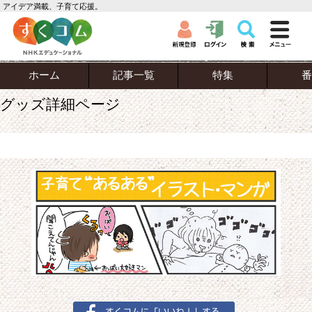
アイデア満載、子育て応援。
ホーム
記事一覧
特集
番
グッズ詳細ページ