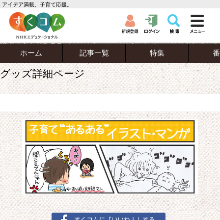
アイデア満載、子育て応援。
ホーム
記事一覧
特集
番
グッズ詳細ページ