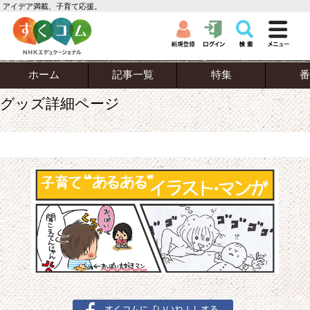
アイデア満載、子育て応援。
ホーム
記事一覧
特集
番
グッズ詳細ページ