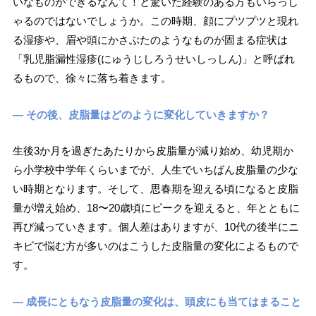
いなものができるなんて！と驚いた経験のある方もいらっし
ゃるのではないでしょうか。この時期、顔にプツプツと現れ
る湿疹や、眉や頭にかさぶたのようなものが固まる症状は
「乳児脂漏性湿疹(にゅうじしろうせいしっしん)」と呼ばれ
るもので、徐々に落ち着きます。
― その後、皮脂量はどのように変化していきますか？
生後3か月を過ぎたあたりから皮脂量が減り始め、幼児期か
ら小学校中学年くらいまでが、人生でいちばん皮脂量の少な
い時期となります。そして、思春期を迎える頃になると皮脂
量が増え始め、18〜20歳頃にピークを迎えると、年とともに
再び減っていきます。個人差はありますが、10代の後半にニ
キビで悩む方が多いのはこうした皮脂量の変化によるもので
す。
― 成長にともなう皮脂量の変化は、頭皮にも当てはまること