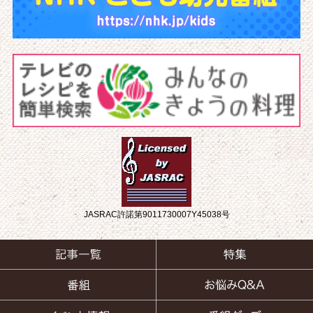
JASRAC許諾第9011730007Y45038号