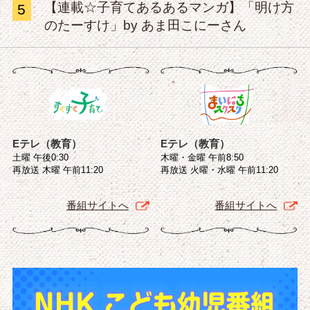
【連載☆子育てあるあるマンガ】「明け方
5
のたーすけ」by あま田こにーさん
Eテレ（教育）
Eテレ（教育）
土曜 午後0:30
木曜・金曜 午前8:50
再放送 木曜 午前11:20
再放送 火曜・水曜 午前11:20
番組サイトへ
番組サイトへ