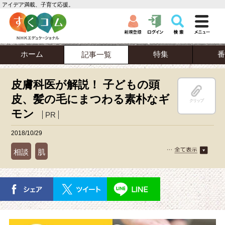
アイデア満載、子育て応援。
ホーム
特集
番
記事一覧
皮膚科医が解説！ 子どもの頭
皮、髪の毛にまつわる素朴なギ
クリップ
モン
PR
2018/10/29
相談
肌